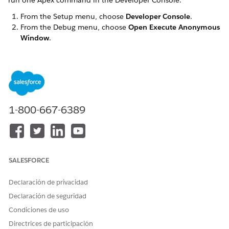
run one Apex command in the Developer Console.
From the Setup menu, choose
Developer Console
.
From the Debug menu, choose
Open Execute Anonymous
Window
.
Paste this statement in the Enter Apex Code dialog box:
om
nistudio.DocgenPostInstallClass.createPermissionS
et();
Select the entire statement.
Click
Execute Highlighted
.
Close the Developer Console.
1-800-667-6389
Assign the permission set to your users.
¿RESOLVIÓ ESTE ARTÍCULO SU PROBLEMA?
SALESFORCE
¡Háganos saber cómo podemos mejorar!
Declaración de privacidad
Sí
No
Declaración de seguridad
Condiciones de uso
Directrices de participación