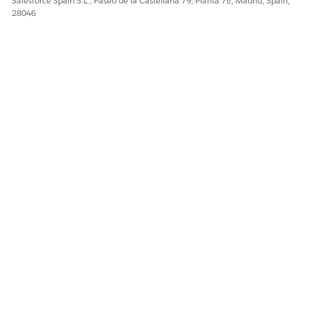
Salesforce Spain S.L., Paseo de la Castellana 79, Planta 7ª, Madrid, Spain,
28046