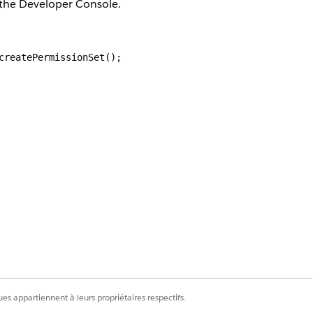
the Developer Console.
createPermissionSet();
Oui
Non
es appartiennent à leurs propriétaires respectifs.