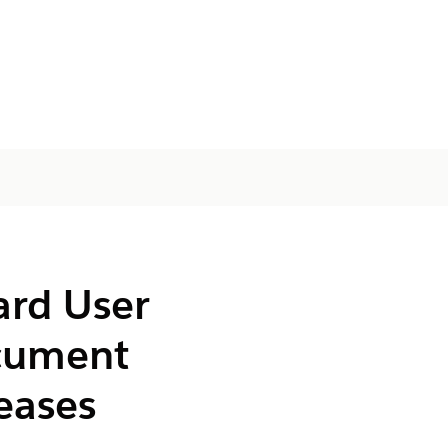
ard User
ocument
eases