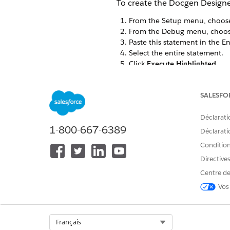
To create the Docgen Design
From the Setup menu, choo
From the Debug menu, choo
Paste this statement in the E
Select the entire statement.
Click
Execute Highlighted
.
Close the Developer Console.
Assign the permission set to y
SALESFO
Déclarati
1-800-667-6389
CET ARTICLE A-T-IL RÉSOLU VOT
Déclaratio
Dites-nous ce que nous pouvons 
Conditions
Directive
Centre de
Vos
Select Org
Français