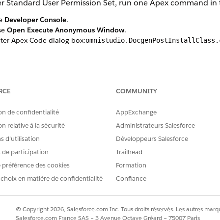
er Standard User Permission Set, run one Apex command in 
se
Developer Console
.
se
Open Execute Anonymous Window
.
nter Apex Code dialog box:
omnistudio.DocgenPostInstallClass.
our users.
RCE
COMMUNITY
on de confidentialité
AppExchange
RE PROBLÈME ?
n relative à la sécurité
Administrateurs Salesforce
améliorer !
 d’utilisation
Développeurs Salesforce
s de participation
Trailhead
 préférence des cookies
Formation
 choix en matière de confidentialité
Confiance
© Copyright 2026, Salesforce.com Inc. Tous droits réservés. Les autres marqu
Salesforce.com France SAS – 3 Avenue Octave Gréard – 75007 Paris