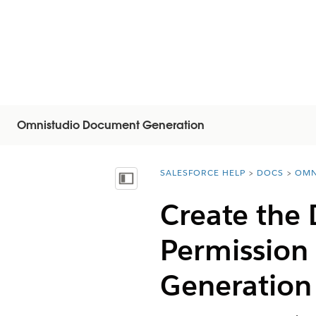
Omnistudio Document Generation
SALESFORCE HELP
DOCS
OMN
You are here:
Afficher la table des matières
Create the
Permission
Generation 