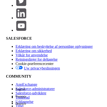
Produktområde
Funktionspåvirkning
SALESFORCE
Erklæring om beskyttelse af personlige oplysninger
Erklæring om sikkerhed
Vilkår for anvendelse
Retningslinjer for deltagelse
Cookie-præferencecenter
Uw privacybeslissingen
Version
COMMUNITY
AppExchange
Salesforce-administratorer
English
Salesforce-udviklere
Français
Trailhead
Experience
Uddannelse
Deutsch
Tillid