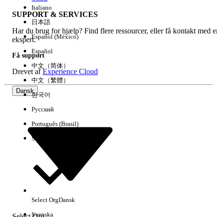
Italiano
SUPPORT & SERVICES
日本語
Har du brug for hjælp? Find flere ressourcer, eller få kontakt med e
Ryd alle
Udført
Español (México)
ekspert.
Español
Få support
中文（简体）
Drevet af
Experience Cloud
中文（繁體）
Dansk
한국어
Русский
Português (Brasil)
Suomi
Ingen resultater
Her er nogle søgetips
Select Org
Dansk
Kontroller stavemåden for dine søgeord.
Svenska
Select Org