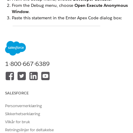
From the Debug menu, choose
Open Execute Anonymous
Window
.
Paste this statement in the Enter Apex Code dialog box:
omnistudio.DocgenPostInstallClass.createPermissio
Select the entire statement.
Click
Execute Highlighted
.
Close the Developer Console.
1-800-667-6389
Assign the permission set to your users.
HJALP DENNE ARTIKKELEN MED Å LØSE PROBLEMET DITT?
SALESFORCE
La oss få vite det slik at vi kan forbedre!
Personvernerklæring
Ja
Nei
Sikkerhetserklæring
Vilkår for bruk
Retningslinjer for deltakelse