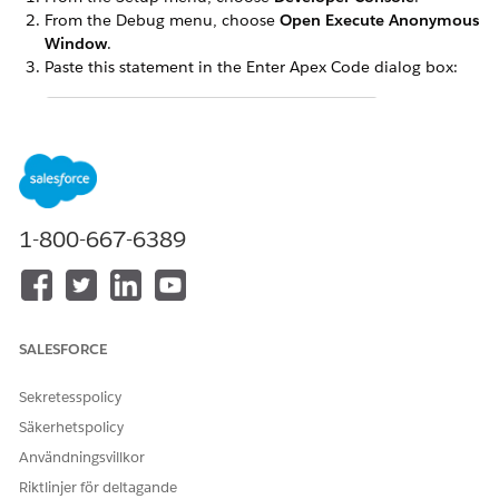
From the Debug menu, choose
Open Execute Anonymous
Window
.
Paste this statement in the Enter Apex Code dialog box:
omnistudio.DocgenPostInstallClass.createPermissio
Select the entire statement.
Click
Execute Highlighted
.
Close the Developer Console.
1-800-667-6389
Assign the permission set to your users.
LÖSTE DENNA ARTIKEL DITT PROBLEM?
SALESFORCE
Berätta för oss vad vi kan förbättra!
Sekretesspolicy
Ja
Nej
Säkerhetspolicy
Användningsvillkor
Riktlinjer för deltagande