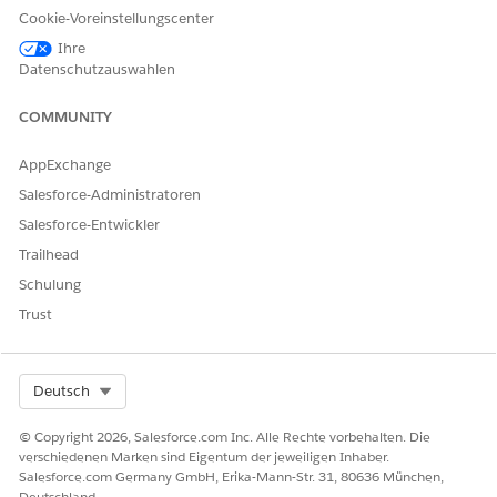
Document Template
DocgenDocumentTemplate
Cookie-Voreinstellungscenter
Library Name
(default)
Library
Ihre
Datenschutzauswahlen
Generation Mechanism
Choose
Client-Side
(default) or
Server-Side
COMMUNITY
Preview Type
Choose
(default) or
PDF
Th
umbnail
AppExchange
Salesforce-Administratoren
ServerSide Docgen
Check if the Generation
Enabled
Mechanism is
Salesforce-Entwickler
Server-Sid
. This setting isn't
e
Trailhead
selected by default.
Schulung
Click
Create
.
Trust
Select Org
Deutsch
KONNTEN SIE IHR PROBLEM MITHILFE DIESES ARTIKELS
LÖSEN?
© Copyright 2026, Salesforce.com Inc. Alle Rechte vorbehalten. Die
verschiedenen Marken sind Eigentum der jeweiligen Inhaber.
Geben Sie uns Feedback, damit wir uns verbessern können.
Salesforce.com Germany GmbH, Erika-Mann-Str. 31, 80636 München,
Deutschland