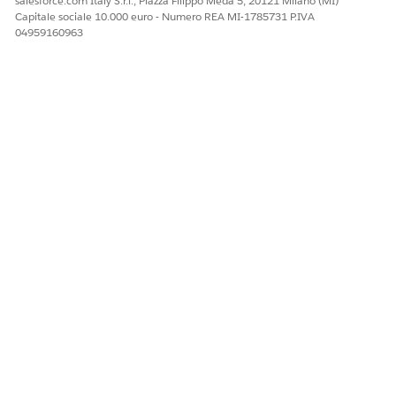
salesforce.com Italy S.r.l., Piazza Filippo Meda 5, 20121 Milano (MI)
Capitale sociale 10.000 euro - Numero REA MI-1785731 P.IVA
04959160963