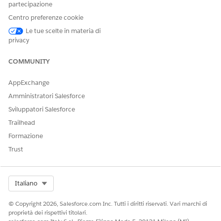
partecipazione
Document Template
DocgenDocumentTemplate
Library Name
(default)
Library
Centro preferenze cookie
Le tue scelte in materia di
Generation Mechanism
Choose
Client-Side
privacy
(default) or
Server-Side
COMMUNITY
Preview Type
Choose
(default) or
PDF
Th
umbnail
AppExchange
ServerSide Docgen
Check if the Generation
Amministratori Salesforce
Enabled
Mechanism is
Server-Sid
Sviluppatori Salesforce
. This setting isn't
e
selected by default.
Trailhead
Formazione
Click
Create
.
Trust
QUESTO ARTICOLO HA RISOLTO IL PROBLEMA?
Select Org
Italiano
Facci sapere, così possiamo migliorare!
© Copyright 2026, Salesforce.com Inc. Tutti i diritti riservati. Vari marchi di
Sì
No
proprietà dei rispettivi titolari.