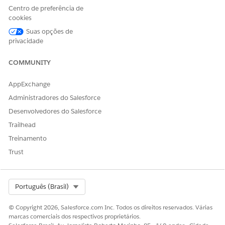
Centro de preferência de
Name
RollbackDRChanges
cookies
Value
true
Suas opções de
privacidade
Click
Save
.
COMMUNITY
AppExchange
ESTE ARTIGO RESOLVEU SEU PROBLEMA?
Administradores do Salesforce
Diga-nos para podermos melhorar!
Desenvolvedores do Salesforce
Sim
Não
Trailhead
Treinamento
Trust
Select Org
Português (Brasil)
© Copyright 2026, Salesforce.com Inc. Todos os direitos reservados. Várias
marcas comerciais dos respectivos proprietários.