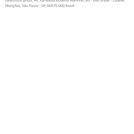
Salesforce Brasil, Av. Jornalista Roberto Marinho, 85 - 14º andar - Cidade
Monções, São Paulo - SP, 04575-000 Brasil