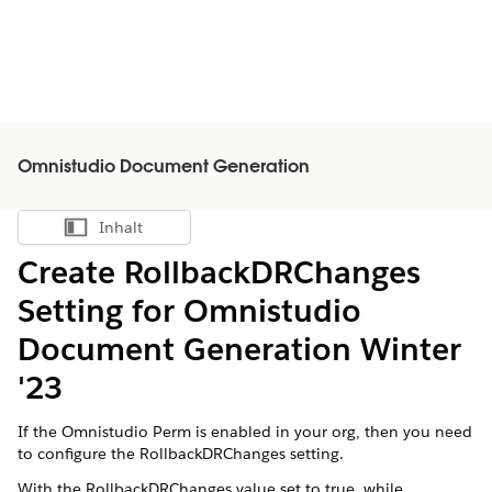
Omnistudio Document Generation
Inhalt
Inhalt anzeigen
Create RollbackDRChanges
Setting for Omnistudio
Document Generation Winter
'23
If the Omnistudio Perm is enabled in your org, then you need
to configure the RollbackDRChanges setting.
With the RollbackDRChanges value set to true, while