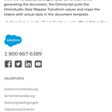
generating the document, the Omniscript pulls the
Omnistudio Data Mapper Transform values and maps the
tokens with actual data in the document template.
From Setup, in the Quick Find box, enter
Omni Interaction
Configuration
.
Click
Omni Interaction Configuration
.
The Omni Interaction Configuration window opens.
Click
New Omni Interaction Configuration
to add a
variable.
1-800-667-6389
Add the following details:
Label
RollbackDRChanges
Name
RollbackDRChanges
Value
true
SALESFORCE
Click
Save
.
Datenschutzerklärung
Sicherheitserklärung
Nutzungsbedingungen
KONNTEN SIE IHR PROBLEM MITHILFE DIESES ARTIKELS
Teilnahmerichtlinien