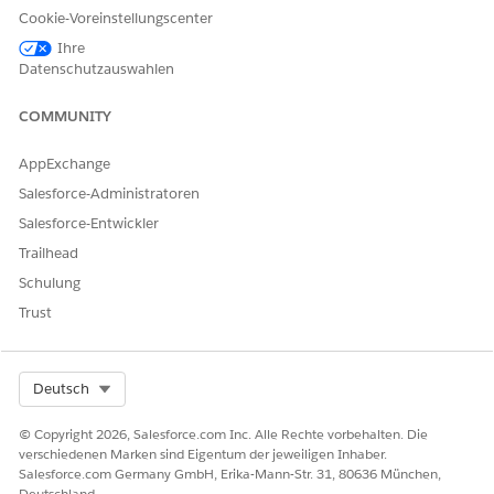
LÖSEN?
Cookie-Voreinstellungscenter
Geben Sie uns Feedback, damit wir uns verbessern können.
Ihre
Datenschutzauswahlen
Ja
Nein
COMMUNITY
AppExchange
Salesforce-Administratoren
Salesforce-Entwickler
Trailhead
Schulung
Trust
Select Org
Deutsch
© Copyright 2026, Salesforce.com Inc. Alle Rechte vorbehalten. Die
verschiedenen Marken sind Eigentum der jeweiligen Inhaber.
Salesforce.com Germany GmbH, Erika-Mann-Str. 31, 80636 München,
Deutschland