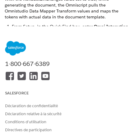
generating the document, the Omniscript pulls the
Omnistudio Data Mapper Transform values and maps the
tokens with actual data in the document template.
From Setup, in the Quick Find box, enter
Omni Interaction
Configuration
.
Click
Omni Interaction Configuration
.
The Omni Interaction Configuration window opens.
Click
New Omni Interaction Configuration
to add a
variable.
1-800-667-6389
Add the following details:
Label
RollbackDRChanges
Name
RollbackDRChanges
Value
true
SALESFORCE
Click
Save
.
Déclaration de confidentialité
Déclaration relative à la sécurité
Conditions d’utilisation
CET ARTICLE A-T-IL RÉSOLU VOTRE PROBLÈME ?
Directives de participation