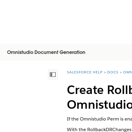
Omnistudio Document Generation
SALESFORCE HELP
DOCS
OMN
You are here:
Vis innholdsfortegnelse
Create Rol
Omnistudio
If the Omnistudio Perm is en
With the RollbackDRChanges v