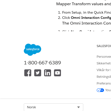
Mapper Transform values and 
From Setup, in the Quick Fin
Click
Omni Interaction Confi
The Omni Interaction Con
Click
New Omni Interaction C
Add the following details:
Label
RollbackDRCh
SALESFO
Name
RollbackDRCh
Personve
Value
true
1-800-667-6389
Sikkerhet
Click
Save
.
Vilkår for
Retningsli
Preferans
HJALP DENNE ARTIKKELEN MED 
You
La oss få vite det slik at vi kan fo
Select Org
Norsk