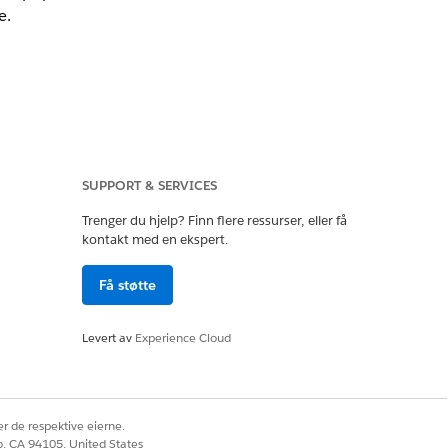
e.
SUPPORT & SERVICES
Trenger du hjelp? Finn flere ressurser, eller få
kontakt med en ekspert.
Få støtte
Levert av
Experience Cloud
Ja
Nei
r de respektive eierne.
co, CA 94105, United States