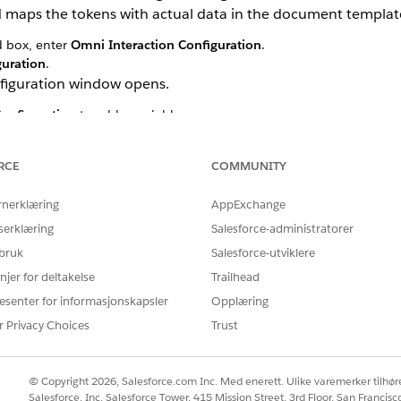
maps the tokens with actual data in the document templat
d box, enter
Omni Interaction Configuration
.
guration
.
figuration window opens.
onfiguration
to add a variable.
anges
RCE
COMMUNITY
anges
rnerklæring
AppExchange
serklæring
Salesforce-administratorer
 bruk
Salesforce-utviklere
njer for deltakelse
Trailhead
esenter for informasjonskapsler
Opplæring
Å LØSE PROBLEMET DITT?
r Privacy Choices
Trust
rbedre!
© Copyright 2026, Salesforce.com Inc. Med enerett. Ulike varemerker tilhøre
Salesforce, Inc. Salesforce Tower, 415 Mission Street, 3rd Floor, San Francis