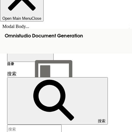
Open Main Menu
Close
Modal Body...
Omnistudio Document Generation
目录
搜索
显示目录
目录
搜索