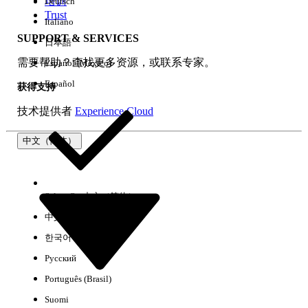
培训
Deutsch
Trust
Italiano
SUPPORT & SERVICES
日本語
全部清除
完成
需要帮助？查找更多资源，或联系专家。
Español (México)
Español
获得支持
技术提供者
Experience Cloud
中文（简体）
Select Org
中文（简体）
中文（繁体）
한국어
Русский
没有结果
Português (Brasil)
以下是一些搜索提示
Suomi