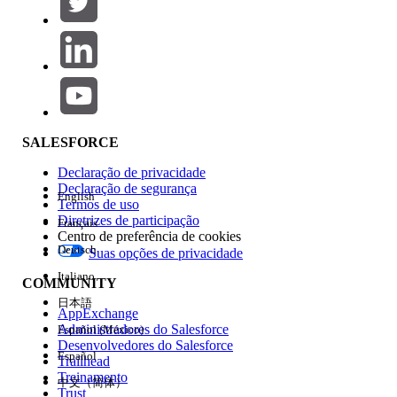
Adicionar
Área de produtos
Impacto do recurso
SALESFORCE
Declaração de privacidade
Declaração de segurança
English
Termos de uso
Diretrizes de participação
Français
Centro de preferência de cookies
Deutsch
Suas opções de privacidade
Edição
Italiano
COMMUNITY
日本語
AppExchange
Administradores do Salesforce
Español (México)
Desenvolvedores do Salesforce
Español
Trailhead
Experiência
Treinamento
中文（简体）
Trust