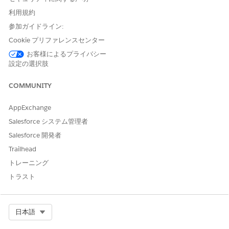
For more information about the change to Document
利用規約
Generation 2.0, see
Automatic Enablement of Document
参加ガイドライン:
Generation 2.0 in Summer ’25
.
Cookie プリファレンスセンター
How Do I Verify That I'm Using Document Generation
お客様によるプライバシー
2.0
設定の選択肢
The generated PDF's properties will show Aspose as the
COMMUNITY
producer if Document Generation 2.0 is being used.
AppExchange
Salesforce システム管理者
この記事で問題は解決されましたか?
Salesforce 開発者
ご意見をお待ちしております。
Trailhead
トレーニング
はい
いいえ
トラスト
Select Org
日本語