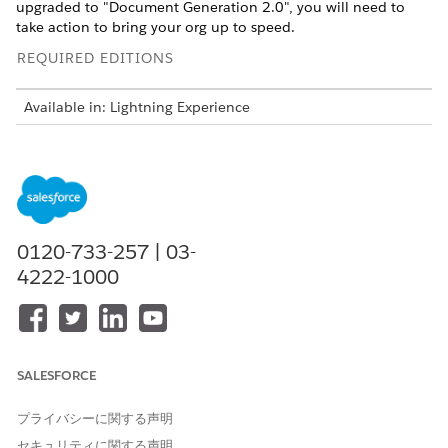
upgraded to "Document Generation 2.0", you will need to
take action to bring your org up to speed.
REQUIRED EDITIONS
Available in: Lightning Experience
Available in:
Professional
,
Enterprise
,
Unlimited
, and
Developer
Editions
Version Considerations
If you are using the Summer '25 or later release, then
0120-733-257 | 03-
you're on the latest version of Omnistudio Document
4222-1000
Generation.
If you are using a release prior to Summer '25, contact
Salesforce Support. You must request to turn on the
server-side document generation org permissions. See
Request Access for Vlocity Server-Side Document
SALESFORCE
Generation
.
If you're unsure where you fit in, we suggest that your
プライバシーに関する声明
System Administrator contact Salesforce Support.
セキュリティに関する声明