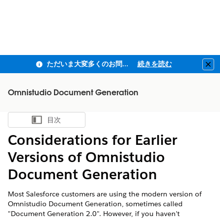
ただいま大変多くのお問い合わせをいただいており、ご連絡までにお時間を頂戴しております
続きを読む
Clo
Omnistudio Document Generation
目次
目次を表示
Considerations for Earlier
Versions of Omnistudio
Document Generation
Most Salesforce customers are using the modern version of
Omnistudio Document Generation, sometimes called
"Document Generation 2.0". However, if you haven't