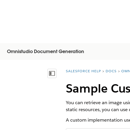
Omnistudio Document Generation
SALESFORCE HELP
DOCS
OMN
You are here:
목차 표시
Sample Cus
You can retrieve an image usi
static resources, you can use
A custom implementation uses