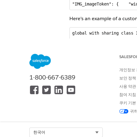
"IMG_imageToken": {    "wi
Here's an example of a custom
global with sharing class 
    private static final I
SALESFO
    global Boolean invokeMe
        String methodName, 
개인정보
        Map<String, Object>
1-800-667-6389
        Map<String, Object>
보안 정책
        Map<String, Object>
사용 약관
		Boolean success = false;

참여 지침
쿠키 기본
		System.debug('invokeMethod:methodName -> ' + methodName);

        System.debug('invok
귀하
        if (methodName == '
        {

Select Org
한국어
            success = getIm