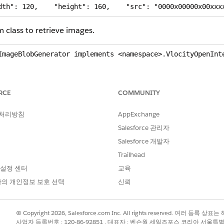
dth": 120,    "height": 160,    "src": "0000x00000x00xxx
 class to retrieve images.
ImageBlobGenerator implements <namespace>.VlocityOpenInte
nteger MAXIMUM_SIZE_ALLOWED_PER_REQUEST = 3500000;

RCE
COMMUNITY
thod(



 처리방침
AppExchange
 input,

 output, 

Salesforce 관리자
 options) {

Salesforce 개발자
Trailhead
 설정 센터
교육
eMethod:input-> ' + input);

의 개인정보 보호 선택
신뢰
getImageContentBlob') 

© Copyright 2026, Salesforce.com Inc. All rights reserved. 여러 등
사업자 등록번호 : 120-86-92851 , 대표자 : 벤슨웡 세일즈포스 코리아 서울특
ageContentBlob(input, output);
