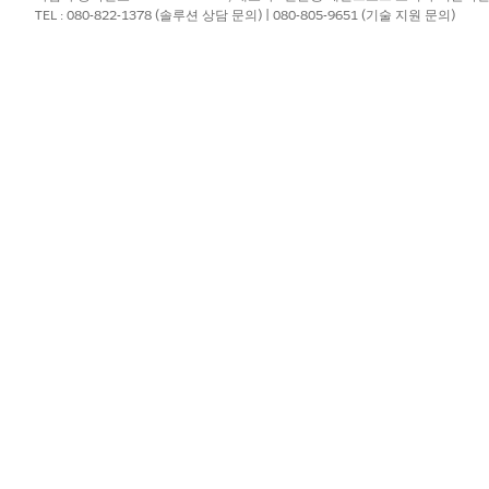
TEL : 080-822-1378 (솔루션 상담 문의) | 080-805-9651 (기술 지원 문의)
upported method: ' + methodName);

eMethod:success -> ' + success);

getImageContentBlob(Map<String, Object> input, Map<String
List = (List<String>)input.get('imageKeyList');

r> sizeMap = fetchSizeForImages(imageList);

sChunk = getChunkForBlobConversion(imageList, sizeMap);

() != imageList.size()) {

MoreData', true);

xtChunkStartIndex', imagesChunk.size());
