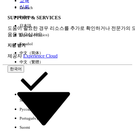
교육
신뢰
Deutsch
Italiano
SUPPORT & SERVICES
모두 지우기
완료
日本語
도움이 필요한 경우 리소스를 추가로 확인하거나 전문가의 
움을 받으십시오.
Español (México)
Español
지원 받기
中文（简体）
제공자
Experience Cloud
中文（繁體）
한국어
Select Org
한국어
Русский
결과 없음
Português (Brasil)
몇 가지 검색 팁
Suomi