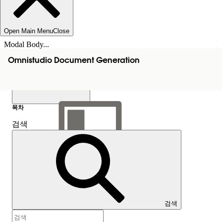
Open Main Menu
Close
Modal Body...
Omnistudio Document Generation
목차
검색
목차 표시
목차
검색