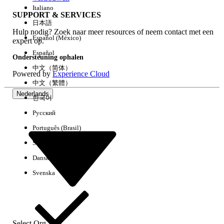
Italiano
SUPPORT & SERVICES
日本語
Hulp nodig? Zoek naar meer resources of neem contact met een
Alles wissen
Gereed
Español (México)
expert op.
Español
Ondersteuning ophalen
中文（简体）
Powered by
Experience Cloud
中文（繁體）
Nederlands
한국어
Русский
Português (Brasil)
Suomi
Dansk
Svenska
Geen resultaten
Hier zijn enkele zoektips
Controleer de spelling van uw trefwoorden.
Select Org