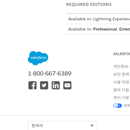
REQUIRED EDITIONS
Available in: Lightning Experien
Available in:
Professional
,
Enter
To map the image name to a cu
SALESFO
Open your object that has yo
개인정보
Enter the image name in the 
1-800-667-6389
보안 정책
사용 약관
NOTE
참여 지침
The image name i
field so that th
쿠키 기본
field, enter
Docu
귀하
Select Org
한국어