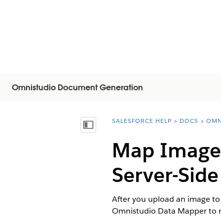
Omnistudio Document Generation
SALESFORCE HELP
DOCS
OMN
You are here:
목차 표시
Map Image 
Server-Sid
After you upload an image to 
Omnistudio Data Mapper to r