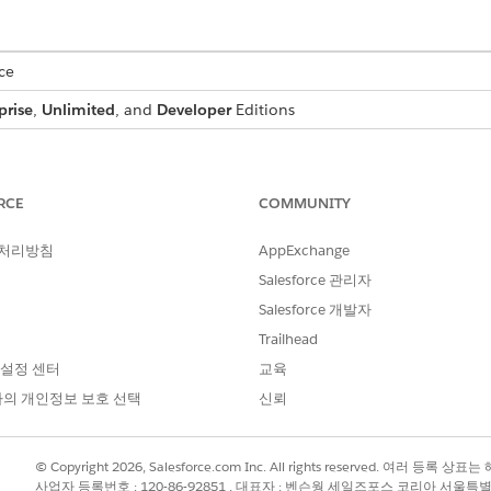
ce
prise
,
Unlimited
, and
Developer
Editions
USER PERMISSIONS NEEDED
stom image field:
DocGen Designer
RCE
COMMUNITY
ur custom image field, and go to the
Details
tab.
 처리방침
AppExchange
custom image field.
Salesforce 관리자
Salesforce 개발자
Trailhead
s case-sensitive. Make sure that you use the exact name of 
e Data Mapper Extract is able to pull the image. For example
 설정 센터
교육
.
ment Generation Image
의 개인정보 보호 선택
신뢰
© Copyright 2026, Salesforce.com Inc. All rights reserved. 여러 등
사업자 등록번호 : 120-86-92851 , 대표자 : 벤슨웡 세일즈포스 코리아 서울특