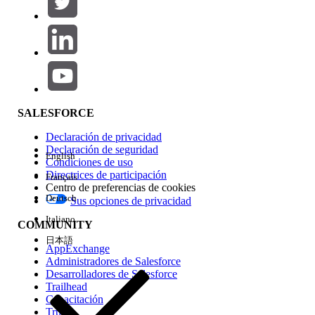
Agregar
Área de productos
Repercusión de función
SALESFORCE
Declaración de privacidad
Declaración de seguridad
English
Condiciones de uso
Directrices de participación
Français
Centro de preferencias de cookies
Deutsch
Sus opciones de privacidad
Edición
Italiano
COMMUNITY
日本語
AppExchange
Administradores de Salesforce
Desarrolladores de Salesforce
Trailhead
Experiencia
Capacitación
Trust