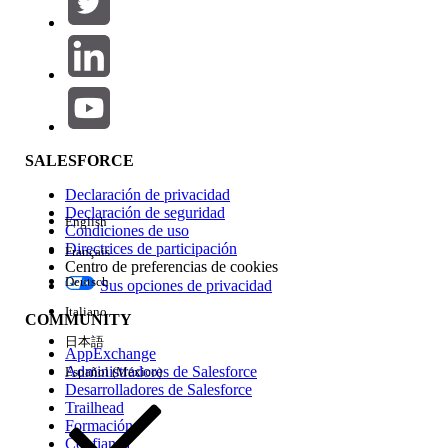
Agregar
Área de productos
Repercusión de función
SALESFORCE
Declaración de privacidad
Declaración de seguridad
English
Condiciones de uso
Directrices de participación
Français
Centro de preferencias de cookies
Deutsch
Sus opciones de privacidad
Edición
Italiano
COMMUNITY
日本語
AppExchange
Administradores de Salesforce
Español (México)
Desarrolladores de Salesforce
Trailhead
Experiencia
Formación
Confianza