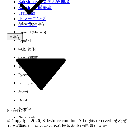
Salesforce システム管理者
Salesforce 開発者
環境
Trailhead
トレーニング
Select Org
日本語
トラスト
Español (México)
日本語
Español
すべてクリア
完了
中文 (简体)
中文（繁體）
한국어
Русский
Português (Brasil)
Suomi
Dansk
Svenska
Select Org
Nederlands
© Copyright 2026, Salesforce.com Inc. All rights reserved. それぞ
Norsk
結果がありません
れの商標は、それぞれの商標所有者に帰属します。