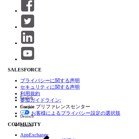
絞り込み条件 (0)
絞り込み条件を選択
追加
製品エリア
SALESFORCE
機能の影響
プライバシーに関する声明
セキュリティに関する声明
利用規約
English
参加ガイドライン:
Cookie プリファレンスセンター
Français
エディション
お客様によるプライバシー設定の選択肢
Deutsch
COMMUNITY
Italiano
AppExchange