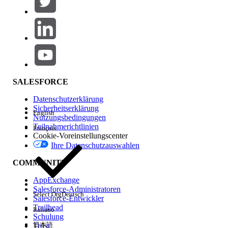
Produktbereich
Hinzufügen
Auswirkungen auf Funktionen
SALESFORCE
Datenschutzerklärung
Sicherheitserklärung
English
Nutzungsbedingungen
Teilnahmerichtlinien
Français
Cookie-Voreinstellungscenter
Ihre Datenschutzauswahlen
Edition
COMMUNITY
AppExchange
Salesforce-Administratoren
Select Org
Deutsch
Salesforce-Entwickler
Trailhead
Italiano
Erfahrung
Schulung
日本語
Trust