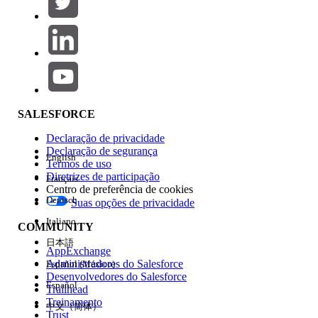
Adicionar
Área de produtos
Impacto do recurso
SALESFORCE
Declaração de privacidade
Declaração de segurança
English
Termos de uso
Diretrizes de participação
Français
Centro de preferência de cookies
Deutsch
Suas opções de privacidade
Edição
Italiano
COMMUNITY
日本語
AppExchange
Administradores do Salesforce
Español (México)
Desenvolvedores do Salesforce
Español
Trailhead
Experiência
Treinamento
中文（简体）
Trust