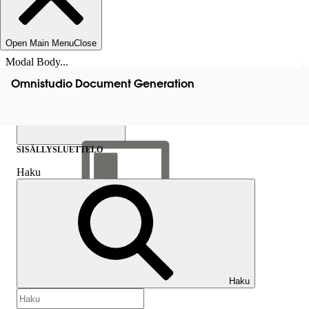
Open Main Menu
Close
Modal Body...
Omnistudio Document Generation
SISÄLLYSLUETTELO
Haku
Näytä sisällysluettelo
Sisällysluettelo
Haku