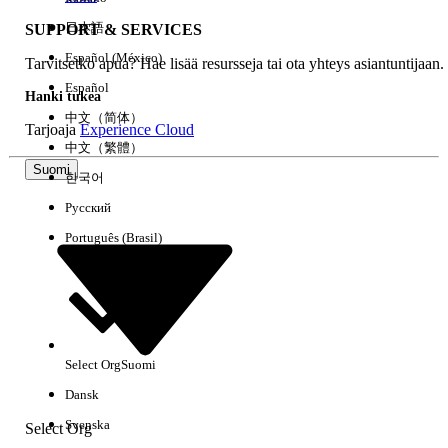
日本語
SUPPORT & SERVICES
Español (México)
Tarvitsetko apua? Hae lisää resursseja tai ota yhteys asiantuntijaan.
Tyhjennä kaikki
Valmis
Español
Hanki tukea
中文（简体）
Tarjoaja
Experience Cloud
中文（繁體）
Suomi
한국어
Русский
Português (Brasil)
Select Org
Suomi
Ei tuloksia
Dansk
Tässä on joitain hakuvinkkejä
Svenska
Select Org
Tarkista avainsanojesi oikeinkirjoitus.