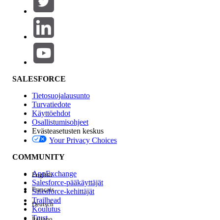
Tuotealue
Ominaisuuden vaikutus
SALESFORCE
Tietosuojalausunto
Turvatiedote
Käyttöehdot
Osallistumisohjeet
Evästeasetusten keskus
Your Privacy Choices
Edition
COMMUNITY
AppExchange
English
Salesforce-pääkäyttäjät
Français
Salesforce-kehittäjät
Trailhead
Deutsch
Kokemus
Koulutus
Trust
Italiano