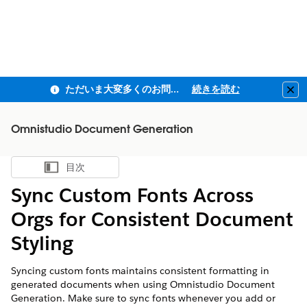
ただいま大変多くのお問い合わせをいただいており、ご連絡までにお時間を頂戴しております
続きを読む
Clo
Omnistudio Document Generation
目次
目次を表示
Sync Custom Fonts Across
Orgs for Consistent Document
Styling
Syncing custom fonts maintains consistent formatting in
generated documents when using Omnistudio Document
Generation. Make sure to sync fonts whenever you add or