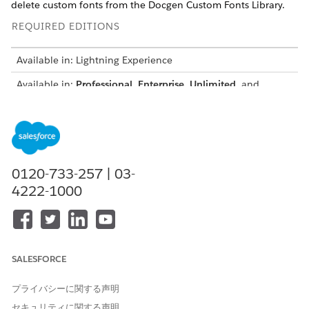
delete custom fonts from the Docgen Custom Fonts Library.
REQUIRED EDITIONS
Available in: Lightning Experience
Available in:
Professional
,
Enterprise
,
Unlimited
, and
Developer
Editions
USER PERMISSIONS NEEDED
To sync custom fonts
System Admin
0120-733-257 | 03-
Before you begin: Make sure that each custom font file and
4222-1000
the total size of the Docgen Custom Fonts Library stay within
the supported size limits. By default, each font file can be up
to 5 MB, and the total library size can be up to 50 MB. To
increase either limit, contact your Salesforce account
representative. The maximum supported total size for the
SALESFORCE
library is 100 MB.
From Setup, in the Quick Find box, enter
Document
プライバシーに関する声明
Generation
, and then select
Custom Fonts Configuration
.
セキュリティに関する声明