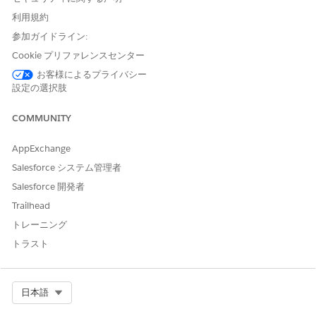
To synchronize all font updates, additions, or deletions
利用規約
and to ensure they’re available for document generation,
click
Sync
.
参加ガイドライン:
Cookie プリファレンスセンター
お客様によるプライバシー
設定の選択肢
If the custom fonts aren’t applied in the generated
NOTE
COMMUNITY
document or an error occurs, wait for the Sync Fonts
button to re-enable and sync the fonts again.
AppExchange
Salesforce システム管理者
Salesforce 開発者
Trailhead
この記事で問題は解決されましたか?
トレーニング
ご意見をお待ちしております。
トラスト
はい
いいえ
Select Org
日本語