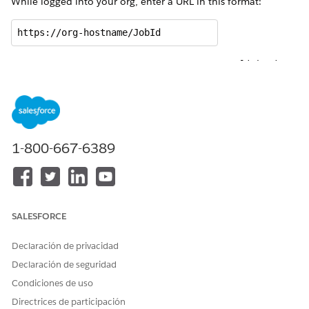
While logged into your org, enter a URL in this format:
https://org-hostname/JobId
For example, if the hostname of your org is
acme.lightning.
and the JobId is
, the URL is:
force.com
0nnR000000000VnIAI
https://acme.lightning.force.com/0nnR000000000VnIAI 
This URL takes you to the Document Generation Process
1-800-667-6389
record page, which lists information that can be helpful for
troubleshooting. Here’s an example Document Generation
Process record page:
SALESFORCE
Declaración de privacidad
Declaración de seguridad
Condiciones de uso
Directrices de participación