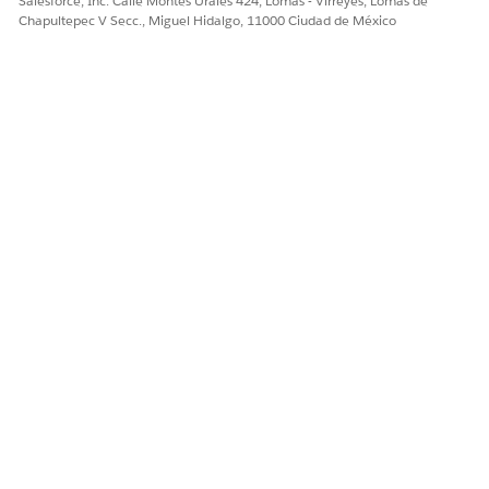
Salesforce, Inc. Calle Montes Urales 424, Lomas - Virreyes, Lomas de
Chapultepec V Secc., Miguel Hidalgo, 11000 Ciudad de México