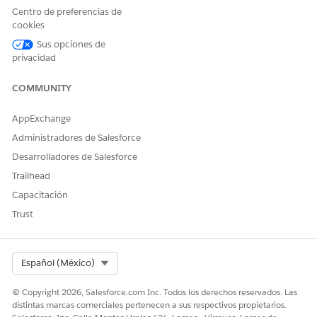
Centro de preferencias de
cookies
Sus opciones de
privacidad
COMMUNITY
AppExchange
Administradores de Salesforce
Desarrolladores de Salesforce
¿RESOLVIÓ ESTE ARTÍCULO SU PROBLEMA?
Trailhead
¡Háganos saber cómo podemos mejorar!
Capacitación
Sí
No
Trust
Select Org
Español (México)
© Copyright 2026, Salesforce.com Inc. Todos los derechos reservados. Las
distintas marcas comerciales pertenecen a sus respectivos propietarios.