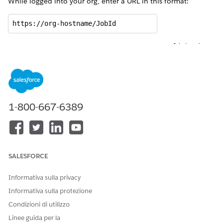
While logged into your org, enter a URL in this format:
https://org-hostname/JobId
For example, if the hostname of your org is
acme.lightning.
and the JobId is
, the URL is:
force.com
0nnR000000000VnIAI
https://acme.lightning.force.com/0nnR000000000VnIAI 
This URL takes you to the Document Generation Process
1-800-667-6389
record page, which lists information that can be helpful for
troubleshooting. Here’s an example Document Generation
Process record page:
SALESFORCE
Informativa sulla privacy
Informativa sulla protezione
Condizioni di utilizzo
Linee guida per la