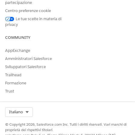
partecipazione
Centro preferenze cookie
Le tue scelte in materia di
privacy
COMMUNITY
AppExchange
Amministratori Salesforce
Sviluppatori Salesforce
QUESTO ARTICOLO HA RISOLTO IL PROBLEMA?
Trailhead
Facci sapere, così possiamo migliorare!
Formazione
Sì
No
Trust
Select Org
Italiano
© Copyright 2026, Salesforce.com Inc. Tutti i diritti riservati. Vari marchi di
proprietà dei rispettivi titolari.