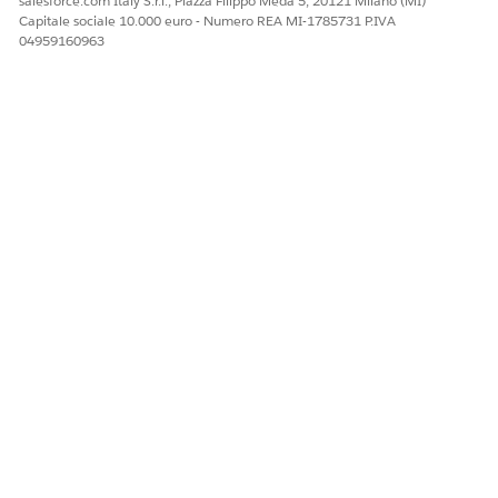
salesforce.com Italy S.r.l., Piazza Filippo Meda 5, 20121 Milano (MI)
Capitale sociale 10.000 euro - Numero REA MI-1785731 P.IVA
04959160963