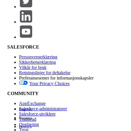
Legg til
Produktområde
Funksjonsinnvirkning
SALESFORCE
Personvernerklæring
Sikkerhetserklæring
Vilkår for bruk
Retningslinjer for deltakelse
Preferansesenter for informasjonskapsler
Your Privacy Choices
Utgave
COMMUNITY
AppExchange
Salesforce-administratorer
Engelsk
Salesforce-utviklere
Français
Trailhead
Erfaring
Opplæring
Deutsch
Trust