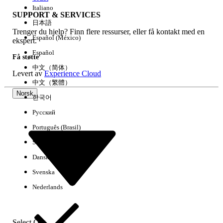
Italiano
SUPPORT & SERVICES
日本語
Trenger du hjelp? Finn flere ressurser, eller få kontakt med en
Fjern alle
Utført
Español (México)
ekspert.
Español
Få støtte
中文（简体）
Levert av
Experience Cloud
中文（繁體）
Norsk
한국어
Русский
Português (Brasil)
Suomi
Dansk
Svenska
Ingen resultater
Nederlands
Her er noen søketips
Kontroller stavemåten i søkeordene.
Select Org