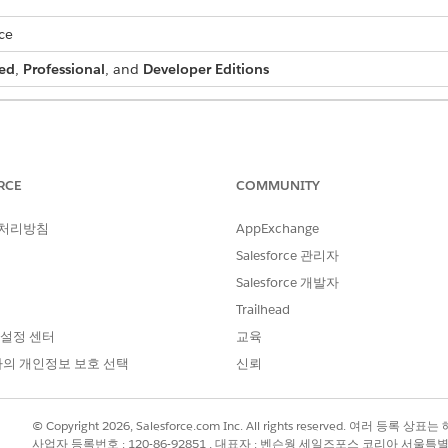
ce
ed
,
Professional
, and
Developer Editions
 batch process:
DocGen Designer permission set
RCE
COMMUNITY
k Find box, enter
.
document batch process
tch process.
 처리방침
AppExchange
Salesforce 관리자
Salesforce 개발자
Trailhead
 설정 센터
교육
의 개인정보 보호 선택
신뢰
ment generation batch process, click the batch process.
© Copyright 2026, Salesforce.com Inc. All rights reserved. 여러 등
ss is assigned a unique number for identification. To view the deta
사업자 등록번호 : 120-86-92851 , 대표자 : 벤슨웡 세일즈포스 코리아 서울특