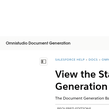
Omnistudio Document Generation
SALESFORCE HELP
DOCS
OMN
You are here:
목차 표시
View the St
Generation
The Document Generation Batch
REQUIRED EDITIONS