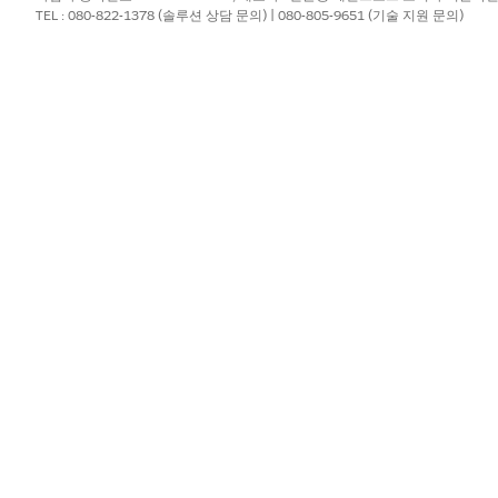
q-0002, locate this number in the list of batch processes and click 
TEL : 080-822-1378 (솔루션 상담 문의) | 080-805-9651 (기술 지원 문의)
ific batch process.
document request processes included in the batch
y completed single document request processes
e document request processes
ent request processes currently in progress
?