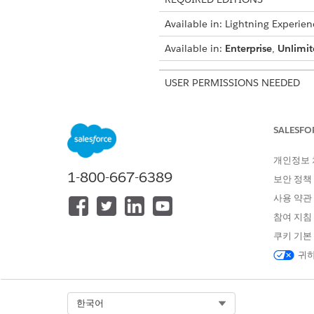
Available in: Lightning Experien
Available in:
Enterprise
,
Unlimit
USER PERMISSIONS NEEDED
To enable document generation
SALESFO
From Omnistudio, in the Quic
View these details of each ba
개인정보
Name
1-800-667-6389
보안 정책
Description
사용 약관
Category
참여 지침
쿠키 기본
Status
귀하
Completion date
To view the details of a docu
Select Org
한국어
For example, each batch proce