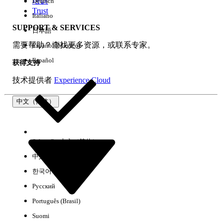
培训
Deutsch
Trust
Italiano
SUPPORT & SERVICES
日本語
全部清除
完成
需要帮助？查找更多资源，或联系专家。
Español (México)
Español
获得支持
技术提供者
Experience Cloud
中文（简体）
Select Org
中文（简体）
中文（繁体）
한국어
Русский
没有结果
Português (Brasil)
以下是一些搜索提示
Suomi