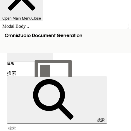
Open Main Menu
Close
Modal Body...
Omnistudio Document Generation
目录
搜索
显示目录
目录
搜索