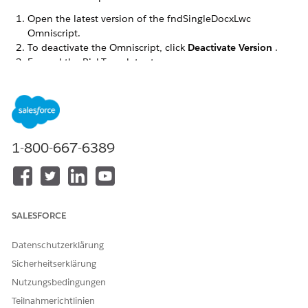
Open the latest version of the fndSingleDocxLwc
Omniscript.
To deactivate the Omniscript, click
Deactivate Version
.
Expand the PickTemplate step.
1-800-667-6389
From the Properties tab, click the
Lightning Web
Component Name
field. Change the value to Omnistudio
package namespace.
To activate the fnd Omniscript, click
Activate Version
.
SALESFORCE
Repeat the steps for the fndSingleDocxServersideLwc
Omniscript.
Datenschutzerklärung
Sicherheitserklärung
Nutzungsbedingungen
KONNTEN SIE IHR PROBLEM MITHILFE DIESES ARTIKELS
Teilnahmerichtlinien