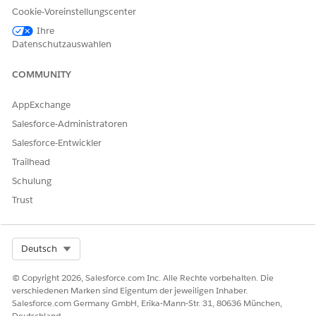
LÖSEN?
Cookie-Voreinstellungscenter
Geben Sie uns Feedback, damit wir uns verbessern können.
Ihre
Datenschutzauswahlen
Ja
Nein
COMMUNITY
AppExchange
Salesforce-Administratoren
Salesforce-Entwickler
Trailhead
Schulung
Trust
Select Org
Deutsch
© Copyright 2026, Salesforce.com Inc. Alle Rechte vorbehalten. Die
verschiedenen Marken sind Eigentum der jeweiligen Inhaber.
Salesforce.com Germany GmbH, Erika-Mann-Str. 31, 80636 München,
Deutschland