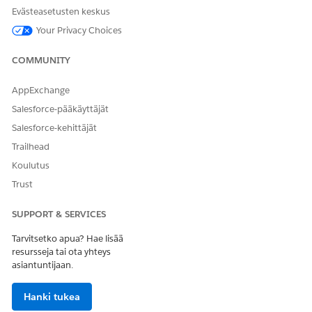
Anna palautetta, jotta voimme kehittyä!
Evästeasetusten keskus
Kyllä
Ei
Your Privacy Choices
COMMUNITY
AppExchange
Salesforce-pääkäyttäjät
Salesforce-kehittäjät
Trailhead
Koulutus
Trust
SUPPORT & SERVICES
Tarvitsetko apua? Hae lisää
resursseja tai ota yhteys
asiantuntijaan.
Hanki tukea