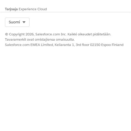
Tarjoaja
Experience Cloud
Select Org
Suomi
© Copyright 2026, Salesforce.com Inc. Kaikki oikeudet pidätetään.
Tavaramerkit ovat omistajiensa omaisuutta.
Salesforce.com EMEA Limited, Keilaranta 1, 3rd floor 02150 Espoo Finland