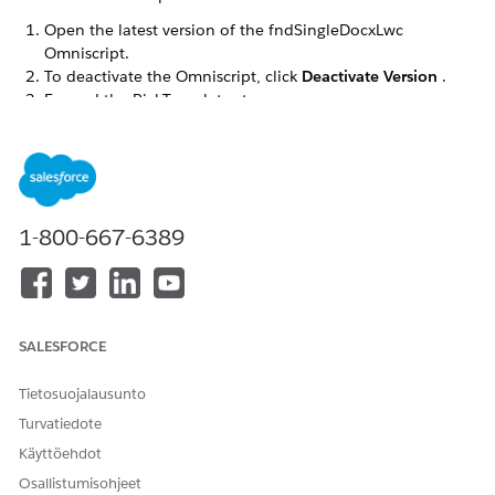
Open the latest version of the fndSingleDocxLwc
Omniscript.
To deactivate the Omniscript, click
Deactivate Version
.
Expand the PickTemplate step.
1-800-667-6389
From the Properties tab, click the
Lightning Web
Component Name
field. Change the value to Omnistudio
package namespace.
To activate the fnd Omniscript, click
Activate Version
.
SALESFORCE
Repeat the steps for the fndSingleDocxServersideLwc
Omniscript.
Tietosuojalausunto
Turvatiedote
Käyttöehdot
RATKAISIKO TÄMÄ ARTIKKELI ONGELMASI?
Osallistumisohjeet