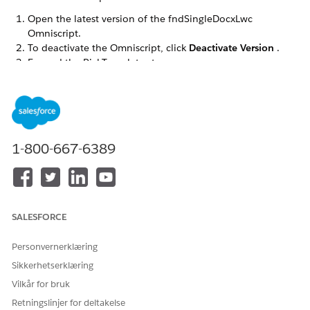
Open the latest version of the fndSingleDocxLwc
Omniscript.
To deactivate the Omniscript, click
Deactivate Version
.
Expand the PickTemplate step.
1-800-667-6389
From the Properties tab, click the
Lightning Web
Component Name
field. Change the value to Omnistudio
package namespace.
To activate the fnd Omniscript, click
Activate Version
.
SALESFORCE
Repeat the steps for the fndSingleDocxServersideLwc
Omniscript.
Personvernerklæring
Sikkerhetserklæring
Vilkår for bruk
HJALP DENNE ARTIKKELEN MED Å LØSE PROBLEMET DITT?
Retningslinjer for deltakelse