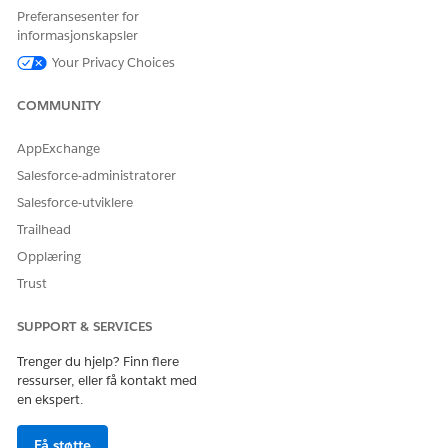
La oss få vite det slik at vi kan forbedre!
Preferansesenter for
informasjonskapsler
Ja
Nei
Your Privacy Choices
COMMUNITY
AppExchange
Salesforce-administratorer
Salesforce-utviklere
Trailhead
Opplæring
Trust
SUPPORT & SERVICES
Trenger du hjelp? Finn flere
ressurser, eller få kontakt med
en ekspert.
Få støtte