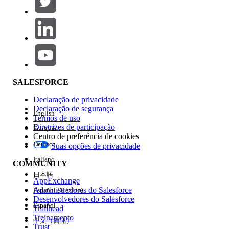
Adicionar
Área de produtos
Impacto do recurso
SALESFORCE
Declaração de privacidade
Declaração de segurança
English
Termos de uso
Diretrizes de participação
Français
Centro de preferência de cookies
Deutsch
Suas opções de privacidade
Edição
Italiano
COMMUNITY
日本語
AppExchange
Administradores do Salesforce
Español (México)
Desenvolvedores do Salesforce
Español
Trailhead
Experiência
Treinamento
中文（简体）
Trust