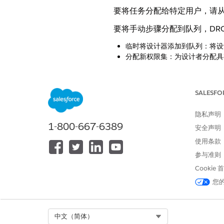
要将任务分配给特定用户，请从
要将手动步骤分配到队列，DRO
临时将设计器添加到队列：将设
分配新权限集：为设计者分配具
自定义应用程序
管理公用列表视图
创建并自定义列表视图
SALESFO
管理自定义权限
查看角色和角色层次结构
隐私声明
查看设置和配置
1-800-667-6389
安全声明
要使用任务分配规则将任务分
使用条款
参与准则
圆罗宾
将任务分配给队列中的下一个可
Cookie
您
最少加载
将任务分配给未完成任务分配最
基于上下文
Select Org
中文（简体）
根据相关履行任务分配规则中的