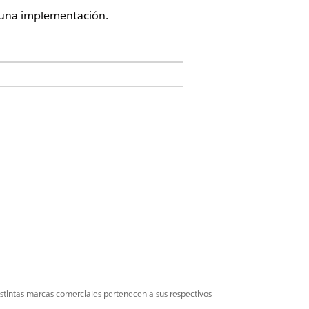
n una implementación.
idos
y Service Excellence
nuación, haga clic en
Iniciador de
istintas marcas comerciales pertenecen a sus respectivos
Sí
No