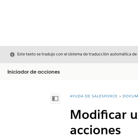
Cerrar
Este texto se tradujo con el sistema de traducción automática de
Iniciador de acciones
AYUDA DE SALESFORCE
DOCUM
Usted está aquí:
Mostrar índice de materias
Modificar u
acciones