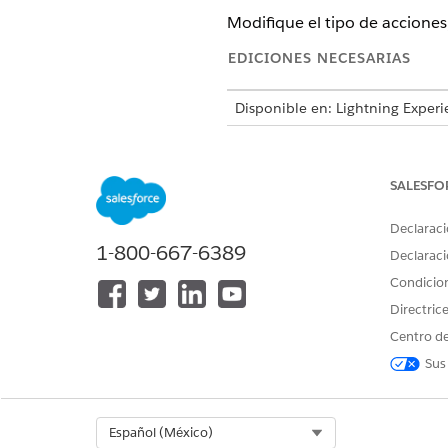
Modifique el tipo de acciones
EDICIONES NECESARIAS
Disponible en: Lightning Experi
Disponible en: Ediciones
Enterp
SALESFO
Para modificar una implementac
Declaraci
1-800-667-6389
Declaraci
Desde Configuración, en el c
Condicio
acciones
.
Haga clic en
para la imple
Directric
Realice los cambios necesari
Centro de
Guarde sus cambios.
Sus
Select Org
Español (México)
¿RESOLVIÓ ESTE ARTÍCULO SU 