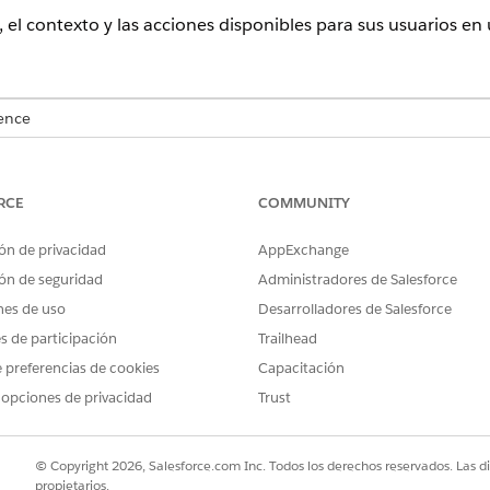
, el contexto y las acciones disponibles para sus usuarios e
ence
rise
,
Professional
,
Starter
y
Unlimited
con los
complementos requer
RCE
COMMUNITY
PERMISOS DE USUARIO NECESARIOS
ión del Iniciador de acciones:
Conjunto de permisos Industr
ón de privacidad
AppExchange
ón de seguridad
Administradores de Salesforce
uadro Búsqueda rápida, ingrese
y, a conti
Iniciador de acciones
nes de uso
Desarrolladores de Salesforce
mentación que desea modificar y luego haga clic en
Modificar
.
es de participación
Trailhead
os en la página Modificar implementación.
 preferencias de cookies
Capacitación
 opciones de privacidad
Trust
© Copyright 2026, Salesforce.com Inc. Todos los derechos reservados. Las d
PROBLEMA?
propietarios.