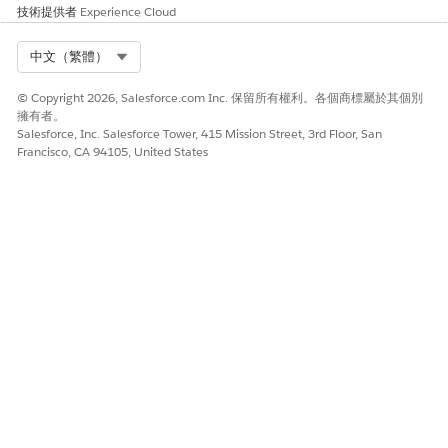
技術提供者
Experience Cloud
Select Org
中文（繁體）
© Copyright 2026, Salesforce.com Inc. 保留所有權利。各個商標屬於其個別
擁有者。
Salesforce, Inc. Salesforce Tower, 415 Mission Street, 3rd Floor, San
Francisco, CA 94105, United States