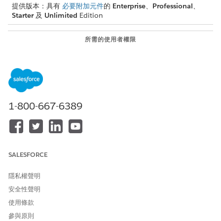
提供版本：具有
必要附加元件
的
Enterprise
、
Professional
、
Starter
及
Unlimited
Edition
所需的使用者權限
編輯「動作啟動器」部署:
「產業傑出服務」權限集
進入「設定」,在「快速尋找」方塊中輸入
,
Action Launcher
然後按一下「
Action Launcher
」。
按一下所要編輯部署的
,然後按一下「
編輯
」。
1-800-667-6389
在「編輯部署」頁面中進行必要的變更。
儲存您的變更。
SALESFORCE
此文章是否解決您的問題？
請讓我們知道，以便我們改進！
隱私權聲明
安全性聲明
是
否
使用條款
參與原則