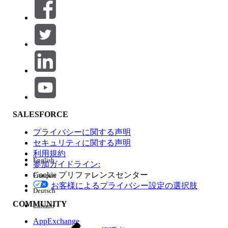
絞り込み条件 (0)
絞り込み条件を選択
追加
製品エリア
SALESFORCE
機能の影響
プライバシーに関する声明
セキュリティに関する声明
利用規約
English
参加ガイドライン:
Cookie プリファレンスセンター
Français
エディション
お客様によるプライバシー設定の選択肢
Deutsch
COMMUNITY
Italiano
AppExchange