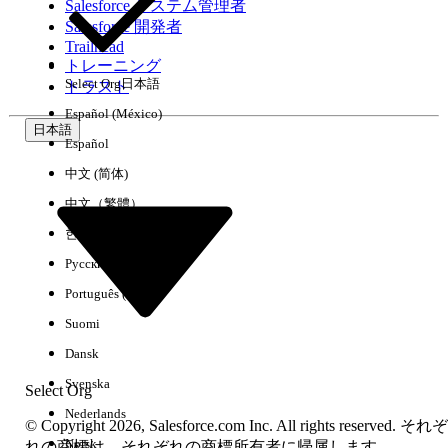
Salesforce システム管理者
Salesforce 開発者
環境
Trailhead
トレーニング
Select Org
日本語
トラスト
Español (México)
日本語
Español
すべてクリア
完了
中文 (简体)
中文（繁體）
한국어
Русский
Português (Brasil)
Suomi
Dansk
Svenska
Select Org
Nederlands
© Copyright 2026, Salesforce.com Inc. All rights reserved. それぞ
Norsk
結果がありません
れの商標は、それぞれの商標所有者に帰属します。