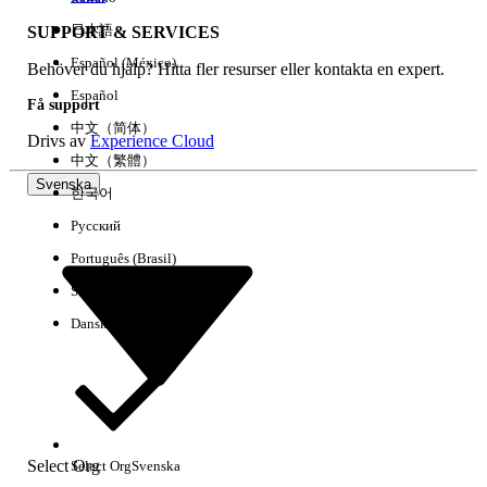
日本語
SUPPORT & SERVICES
Español (México)
Behöver du hjälp? Hitta fler resurser eller kontakta en expert.
Rensa alla
Klart
Español
Få support
中文（简体）
Drivs av
Experience Cloud
中文（繁體）
Svenska
한국어
Русский
Português (Brasil)
Suomi
Dansk
Inga resultat
Här är några söktips
Select Org
Select Org
Svenska
Kontrollera stavningen av dina nyckelord.