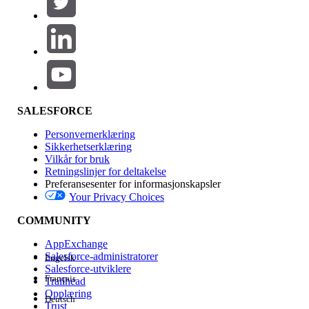
Legg til
Produktområde
Funksjonsinnvirkning
SALESFORCE
Personvernerklæring
Sikkerhetserklæring
Vilkår for bruk
Retningslinjer for deltakelse
Preferansesenter for informasjonskapsler
Your Privacy Choices
Utgave
COMMUNITY
AppExchange
Salesforce-administratorer
Engelsk
Salesforce-utviklere
Français
Trailhead
Erfaring
Opplæring
Deutsch
Trust