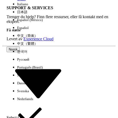
Italiano
SUPPORT & SERVICES
日本語
Trenger du hjelp? Finn flere ressurser, eller få kontakt med en
Fjern alle
Utført
Español (México)
ekspert.
Español
Få støtte
中文（简体）
Levert av
Experience Cloud
中文（繁體）
Norsk
한국어
Русский
Português (Brasil)
Suomi
Dansk
Svenska
Ingen resultater
Nederlands
Her er noen søketips
Kontroller stavemåten i søkeordene.
Select Org