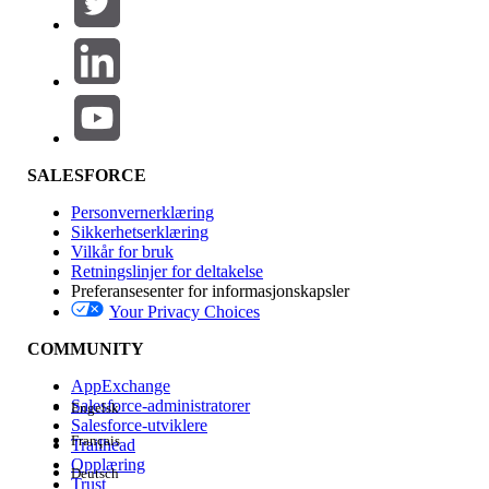
Legg til
Produktområde
Funksjonsinnvirkning
SALESFORCE
Personvernerklæring
Sikkerhetserklæring
Vilkår for bruk
Retningslinjer for deltakelse
Preferansesenter for informasjonskapsler
Your Privacy Choices
Utgave
COMMUNITY
AppExchange
Salesforce-administratorer
Engelsk
Salesforce-utviklere
Français
Trailhead
Erfaring
Opplæring
Deutsch
Trust