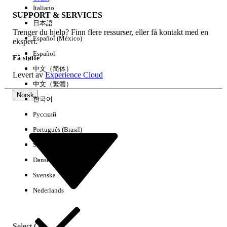
Italiano
SUPPORT & SERVICES
日本語
Trenger du hjelp? Finn flere ressurser, eller få kontakt med en
Fjern alle
Utført
Español (México)
ekspert.
Español
Få støtte
中文（简体）
Levert av
Experience Cloud
中文（繁體）
Norsk
한국어
Русский
Português (Brasil)
Suomi
Dansk
Svenska
Ingen resultater
Nederlands
Her er noen søketips
Kontroller stavemåten i søkeordene.
Select Org