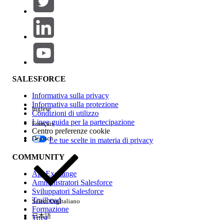
Aggiungi
Area prodotti
Impatto della funzione
SALESFORCE
Informativa sulla privacy
Informativa sulla protezione
Inglese
Condizioni di utilizzo
Linee guida per la partecipazione
Français
Centro preferenze cookie
Deutsch
Le tue scelte in materia di privacy
Edition
COMMUNITY
AppExchange
Amministratori Salesforce
Sviluppatori Salesforce
Trailhead
Select Org
Italiano
Esperienza
Formazione
日本語
Trust