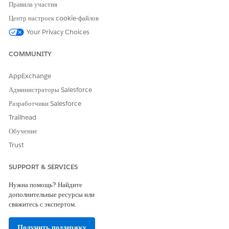
Правила участия
Intelligent Document Reader is turned on.
Центр настроек cookie-файлов
You can change the named credential, if necessary.
Your Privacy Choices
COMMUNITY
ЭТА СТАТЬЯ РЕШИЛА ВАШУ ПРОБЛЕМУ?
AppExchange
Оставьте свой отзыв, чтобы мы могли стать лучше!
Администраторы Salesforce
Да
Нет
Разработчики Salesforce
Trailhead
Обучение
Trust
SUPPORT & SERVICES
Нужна помощь? Найдите
дополнительные ресурсы или
свяжитесь с экспертом.
Получить поддержку