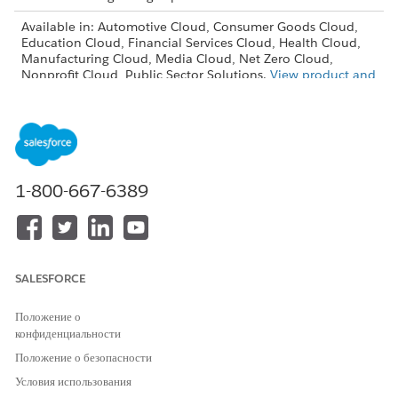
Available in: Automotive Cloud, Consumer Goods Cloud,
Education Cloud, Financial Services Cloud, Health Cloud,
Manufacturing Cloud, Media Cloud, Net Zero Cloud,
Nonprofit Cloud, Public Sector Solutions.
View product and
edition availability.
Intelligent Document Reader is available with the
Intelligent Document Reader add-on license.
USER PERMISSIONS NEEDED
1-800-667-6389
To enable Intelligent
System Administrator profile
Document Reader:
From Setup, in the Quick Find box, enter
Intelligent
SALESFORCE
Document Reader
, and then select
Intelligent Document
Reader
.
Положение о
Click
Use Your Own AWS Account
.
конфиденциальности
To accept the notification and terms of use, click
Accept &
Continue
.
Положение о безопасности
Select the named credential that you created for your
Условия использования
AWS account and click
OK
.