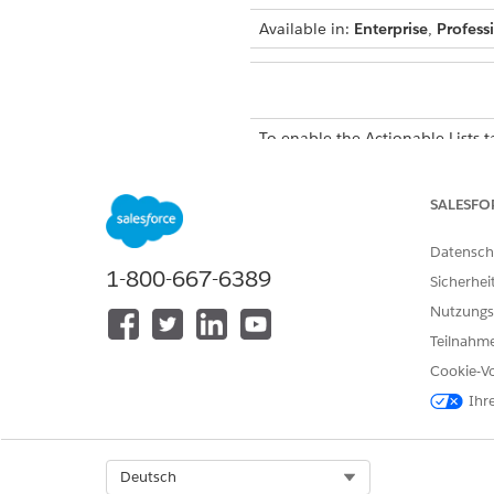
Available in:
Enterprise
,
Profess
To enable the Actionable Lists t
From Setup, in the Quick Fin
Click
Edit
next to the profile a
SALESFO
In the Tab Settings section, s
Save your changes.
Datensch
1-800-667-6389
Sicherhei
Nutzungs
Teilnahme
KONNTEN SIE IHR PROBLEM MITH
Geben Sie uns Feedback, damit w
Cookie-Vo
Ihr
Select Org
Deutsch