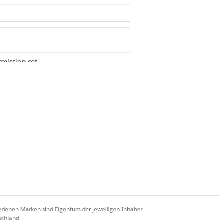
mission set
Ja
Nein
iedenen Marken sind Eigentum der jeweiligen Inhaber.
schland