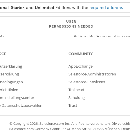
ional
,
Starter
, and
Unlimited
Editions with the
required add-ons
USER
PERMISSIONS NEEDED
ab:
Actionable Segmentation per
d box, enter
, and then select
Profiles
.
Profiles
ssigned to list creators.
RCE
COMMUNITY
elect
Default On
from the Actionable Lists dropdown list.
utzerklärung
AppExchange
tserklärung
Salesforce-Administratoren
bedingungen
Salesforce-Entwickler
richtlinien
Trailhead
ILFE DIESES ARTIKELS LÖSEN?
ir uns verbessern können.
reinstellungscenter
Schulung
e Datenschutzauswahlen
Trust
© Copyright 2026, Salesforce.com Inc. Alle Rechte vorbehalten. Die versch
Salesforce.com Germany GmbH, Erika-Mann-Str. 31, 80636 München, Deut