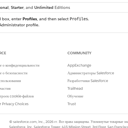
ional
,
Starter
, and
Unlimited
Editions
d box, enter
Profiles
, and then select
.
Profiles
dministrator profile.
 available only to users with the System Administrator profile.
RCE
COMMUNITY
elect
Default On
from the Audit Trail dropdown list.
е о конфиденциальности
AppExchange
 о безопасности
Администраторы Salesforce
 in Audit Trail even if the Audit Trail tab isn’t enabled.
спользования
Разработчики Salesforce
частия
Trailhead
троек cookie-файлов
Обучение
r Privacy Choices
Trust
РОБЛЕМУ?
и стать лучше!
© salesforce.com, inc., 2026 гг. Все права защищены. Упомянутые товарные з
Salesforce, Inc. Salesforce Tower, 415 Mission Street, 3rd Floor, San Francis