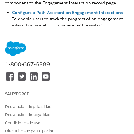
component to the Engagement Interaction record page.
Configure a Path Assistant on Engagement Interactions
To enable users to track the progress of an engagement
interaction visually, configure a path assistant.
Add the Path Component to Engagement Interactions
To make the path assistant available to users, add the Path
component to the engagement interaction record page.
1-800-667-6389
¿RESOLVIÓ ESTE ARTÍCULO SU PROBLEMA?
¡Háganos saber cómo podemos mejorar!
SALESFORCE
Sí
No
Declaración de privacidad
Declaración de seguridad
Condiciones de uso
Directrices de participación