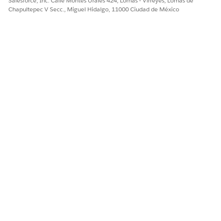
Salesforce, Inc. Calle Montes Urales 424, Lomas - Virreyes, Lomas de
Chapultepec V Secc., Miguel Hidalgo, 11000 Ciudad de México