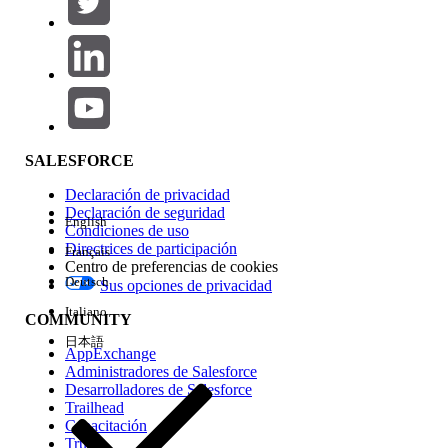
Agregar
Área de productos
Repercusión de función
SALESFORCE
Declaración de privacidad
Declaración de seguridad
English
Condiciones de uso
Directrices de participación
Français
Centro de preferencias de cookies
Deutsch
Sus opciones de privacidad
Edición
Italiano
COMMUNITY
日本語
AppExchange
Administradores de Salesforce
Desarrolladores de Salesforce
Trailhead
Experiencia
Capacitación
Trust