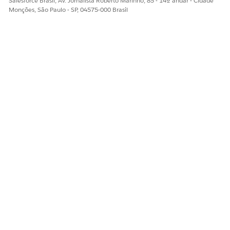
Salesforce Brasil, Av. Jornalista Roberto Marinho, 85 - 14º andar - Cidade
Monções, São Paulo - SP, 04575-000 Brasil