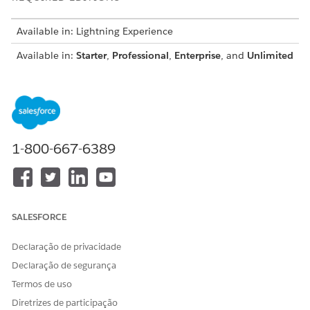
Available in: Lightning Experience
Available in:
Starter
,
Professional
,
Enterprise
, and
Unlimited
Editions with the Industries Service Excellence add-on
license
From Setup, in the Quick Find box, enter
, and then
Flows
select
Flows
.
Click
New Flow
.
1-800-667-6389
In the New Flow window, on the All + Templates tab,
select the
Service Innovations Einstein Copilot: Get
Engagement Interaction Details
flow, and then click
Create
.
Modify the flow to meet your business requirements, and
SALESFORCE
save your changes.
Enter the flow label and API name, and save the flow.
Declaração de privacidade
Activate the flow.
Declaração de segurança
Termos de uso
Diretrizes de participação