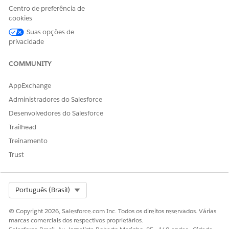
ESTE ARTIGO RESOLVEU SEU PROBLEMA?
Centro de preferência de
Diga-nos para podermos melhorar!
cookies
Suas opções de
Sim
Não
privacidade
COMMUNITY
AppExchange
Administradores do Salesforce
Desenvolvedores do Salesforce
Trailhead
Treinamento
Trust
Select Org
Português (Brasil)
© Copyright 2026, Salesforce.com Inc. Todos os direitos reservados. Várias
marcas comerciais dos respectivos proprietários.