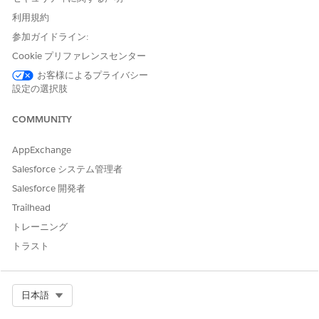
Object
An Apex
Apex-
利用規約
Details
DataRetrieval__ObjectDetailsR
defined
参加ガイドライン:
Representa
epresentation record that
tion
contains record details stored
Cookie プリファレンスセンター
as fieldName-fieldValue pairs.
お客様によるプライバシー
設定の選択肢
OUTPUT VALUE
DESCRIPTION
DATA TYPE
COMMUNITY
Engagements
The JSON
String
Details
representation
that includes the
AppExchange
details of
Salesforce システム管理者
Engagement
Interaction,
Salesforce 開発者
Messaging
Trailhead
Session, and
Voice Call records;
トレーニング
the related
トラスト
Engagement
Topic and Note
records; and
transcripts.
Select Org
日本語