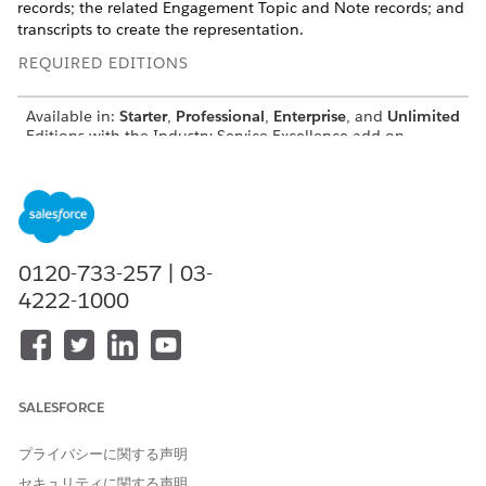
records; the related Engagement Topic and Note records; and
transcripts to create the representation.
REQUIRED EDITIONS
Available in:
Starter
,
Professional
,
Enterprise
, and
Unlimited
Editions with the Industry Service Excellence add-on
USER PERMISSIONS NEEDED
To use the Create
Get Record Details user
Engagements Details
permission or Get
Representation invocable
Conversation Transcripts
0120-733-257 | 03-
action:
user permission
4222-1000
INPUT
DESCRIPTION
DATA TYPE
VALUE
Record
An Apex
Apex-
SALESFORCE
Transcripts
DataRetrieval__RecordTranscri
defined
List
ptsList record that contains a
list of transcripts for multiple
プライバシーに関する声明
engagement records.
セキュリティに関する声明