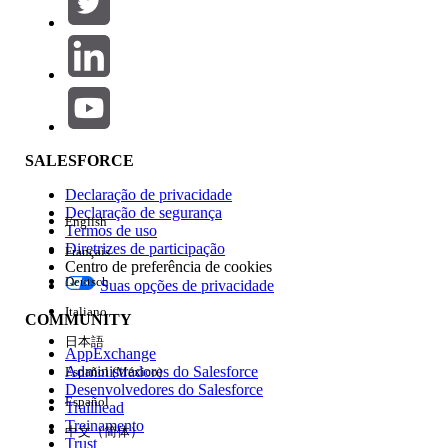
Adicionar
Área de produtos
Impacto do recurso
SALESFORCE
Declaração de privacidade
Declaração de segurança
English
Termos de uso
Diretrizes de participação
Français
Centro de preferência de cookies
Deutsch
Suas opções de privacidade
Edição
Italiano
COMMUNITY
日本語
AppExchange
Administradores do Salesforce
Español (México)
Desenvolvedores do Salesforce
Español
Trailhead
Experiência
Treinamento
中文（简体）
Trust